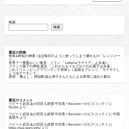
検索
検索
最近の投稿
簡単&時短の神業 : ほぼ毎日のように使ってしまう優れもの「レンジメー
ト」
世界で一番愛おしい食堂 ミラノ 「 Latteria ラテリア」よ永遠に
フランス菓子の神様 逝去 「これからもイルプルーのお菓子は永遠」
これ１つトッピングでワンランク美味しく副菜をアレンジ 「サクサクし
ょうゆアーモンド」
原宿 「重よし 」再始動 超お弟子さんたちによる希望に溢れた船出
最近のコメント
リピート必須 あの巨匠も絶賛 中目黒 < Bacione > のビスコッティ
に
Dustin
より
リピート必須 あの巨匠も絶賛 中目黒 < Bacione > のビスコッティ
に
中国
色情片
より
リピート必須 あの巨匠も絶賛 中目黒 < Bacione > のビスコッティ
に
https://xxx-porn.info/
より