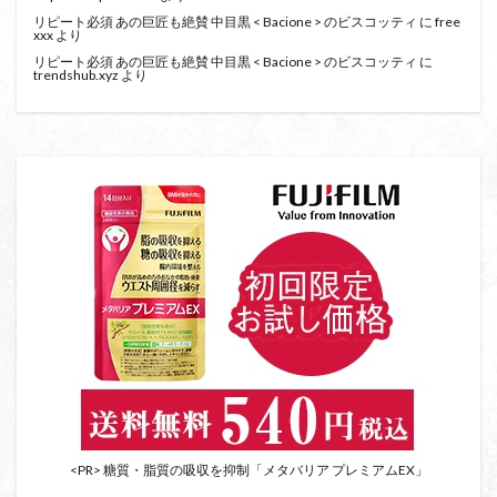
リピート必須 あの巨匠も絶賛 中目黒 < Bacione > のビスコッティ
に
free
xxx
より
リピート必須 あの巨匠も絶賛 中目黒 < Bacione > のビスコッティ
に
trendshub.xyz
より
<PR> 糖質・脂質の吸収を抑制「メタバリア プレミアムEX」