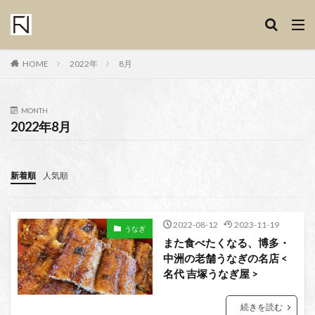
HOME
2022年
8月
MONTH
2022年8月
新着順
人気順
2022-08-12
2023-11-19
うなぎ
また食べたくなる、博多・
中洲の老舗うなぎの名店 <
名代 吉塚うなぎ屋 >
続きを読む