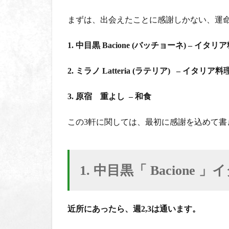
リア料
理
まずは、出会えたことに感謝しかない、運
2.1
★オ
1.
中目黒
Bacione (
バッチョーネ
) –
イタリア
ーダ
ー必
2.
ミラノ
Latteria (
ラテリア
) –
イタリア料
須の
おす
すめ
3.
原宿 重よし
–
和食
絶品
メニ
この
3
軒に関しては、最初に感謝を込めて書
ュー
2.2
絶対
オー
1.
中目黒「
Bacione
」イ
ダ
ー、
小島
近所にあったら、週
2,3
は通います。
シェ
フ特