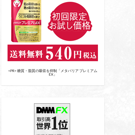
<PR> 糖質・脂質の吸収を抑制「メタバリア プレミアム
EX」