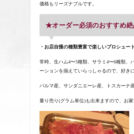
価格もリーズナブルです。
★オーダー必須のおすすめ絶
・お店自慢の種類豊富で楽しいプロシュー
常時、生ハム
4
〜
5
種類、サラミ
4
〜
6
種類、
ーションを揃えていらっしゃるので、好き
パルマ産、サンダニエーレ産、トスカーナ
量り売り
(
グラム単位
)
も出来ますので、お家