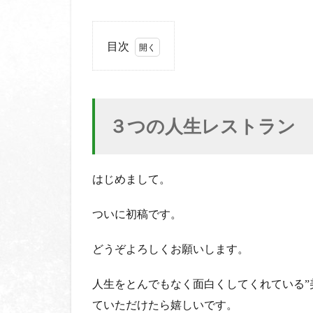
目次
1
３
つ
の
３つの人生レストラン
人
生
レ
ス
はじめまして。
ト
ラ
ついに初稿です。
ン
2
1.
どうぞよろしくお願いします。
中目黒
「
人生をとんでもなく面白くしてくれている
Bacione
”
」イタ
ていただけたら嬉しいです。