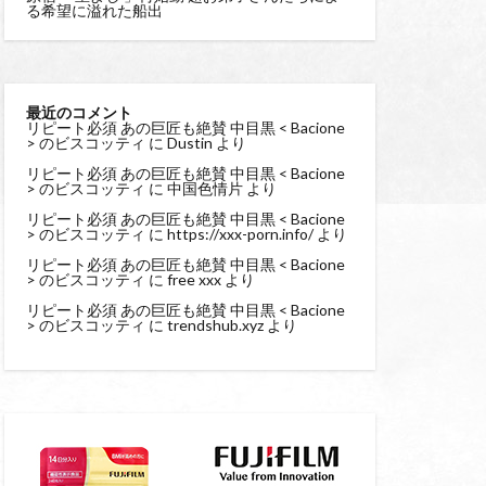
る希望に溢れた船出
最近のコメント
リピート必須 あの巨匠も絶賛 中目黒 < Bacione
> のビスコッティ
に
Dustin
より
リピート必須 あの巨匠も絶賛 中目黒 < Bacione
> のビスコッティ
に
中国色情片
より
リピート必須 あの巨匠も絶賛 中目黒 < Bacione
> のビスコッティ
に
https://xxx-porn.info/
より
リピート必須 あの巨匠も絶賛 中目黒 < Bacione
> のビスコッティ
に
free xxx
より
リピート必須 あの巨匠も絶賛 中目黒 < Bacione
> のビスコッティ
に
trendshub.xyz
より