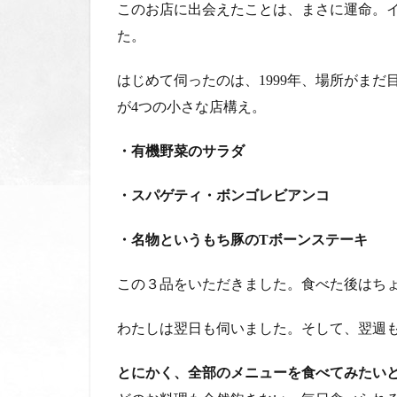
製の
このお店に出会えたことは、まさに運命。
毎日
た。
食べ
たい
手打
はじめて伺ったのは、1999年
、場所がまだ
ちパ
が
4
つの小さな店構え。
スタ
2.3
・有機野菜のサラダ
シェ
フ
・スパゲティ・ボンゴレビアンコ
は、
豚の
・名物というもち豚の
T
ボーンステーキ
ヲタ
ク
この３品をいただきました。食べた後はち
2.4
Dolce
わたしは翌日も伺いました。そして、翌週
( デザ
ー
ト）
とにかく、全部のメニューを食べてみたい
がま