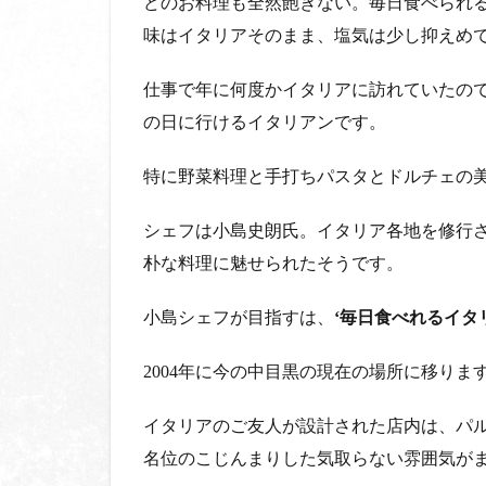
どのお料理も全然飽きない。毎日食べられ
た美
味し
味はイタリアそのまま、塩気は少し抑えめ
い！
仕事で年に何度かイタリアに訪れていたの
2.5
ガス
の日に行けるイタリアンです。
トロ
ノミ
特に野菜料理と手打ちパスタとドルチェの
ーが
充実
シェフは小島史朗氏。イタリア各地を修行
の面
白さ
朴な料理に魅せられたそうです。
2.6
小島シェフが目指すは、
Bacione
‘
毎日食べれるイタ
店舗情
報
2004年に今の中目黒の現在の場所に移りま
イタリアのご友人が設計された店内は、パ
名位のこじんまりした気取らない雰囲気が