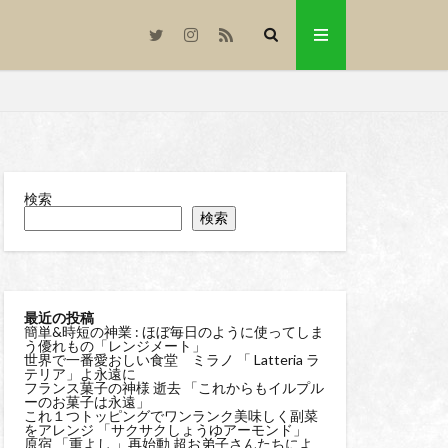
検索
検索
最近の投稿
簡単&時短の神業 : ほぼ毎日のように使ってしま
う優れもの「レンジメート」
世界で一番愛おしい食堂 ミラノ 「 Latteria ラ
テリア」よ永遠に
フランス菓子の神様 逝去 「これからもイルプル
ーのお菓子は永遠」
これ１つトッピングでワンランク美味しく副菜
をアレンジ 「サクサクしょうゆアーモンド」
原宿 「重よし 」再始動 超お弟子さんたちによ